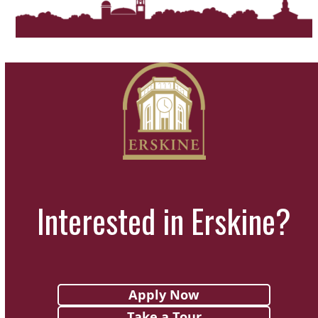
a
t
i
o
n
Interested in Erskine?
Apply Now
Take a Tour